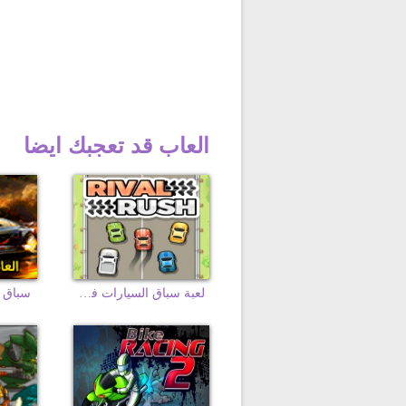
العاب قد تعجبك ايضا
لعبة سباق السيارات فى الزحمة
سباق ا