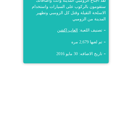
لقد اجتاح الزومبي المدينه وانت واصاقائك
ستقومون بالركوب على السيارات واستخدام
الاسلحة الثقيلة وقتل كل الزومبي وتطهير
المدينة من الزومبي
تصنيف اللعبة:
العاب اكشن
تم لعبها 2,679 مره
تاريخ الاضافه: 30 مايو 2016