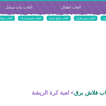
العاب اطفال
العاب بنات ستايل
تن
العاب بيبي هازل
العاب طبخ سارة
العاب تصميم ازياء
العاب موانا
اب فلاش برق
>
لعبة كرة الريشة